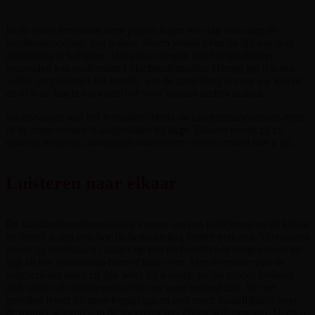
In de video bovenaan deze pagina lopen we stap voor stap de
klachtenprocedure met u door. Neem vooral even de tijd om deze
aandachtig te bekijken. Het proces begint met het invullen en
verzenden van onderstaand klachtenformulier. Hierop geeft u aan
welke zorgverlener het betreft, wat de aanleiding is voor uw klacht
en of u de klacht voor uzelf of voor iemand anders indient.
Na ontvangst van het formulier checkt de klachtenfunctionaris eerst
of de zorgverlener is aangesloten bij
skge
. Daarna neemt zij zo
spoedig mogelijk (doorgaans binnen een week) contact met u op.
Luisteren naar elkaar
De klachtenfunctionaris zal u vragen om een toelichting op de klacht
en vertelt u dan ook hoe de bemiddeling verder verloopt. Vervolgens
neemt zij telefonisch contact op met de betreffende zorgverlener en
legt zij uw verhaal aan hem of haar voor. Met de reactie van de
zorgverlener komt zij dan weer bij u terug, en dat proces herhaalt
zich totdat alle standpunten over en weer bekend zijn. In veel
gevallen levert dit meer begrip op, en ook meer duidelijkheid over
de manier waarop u in de toekomst met elkaar wilt omgaan. Heeft u