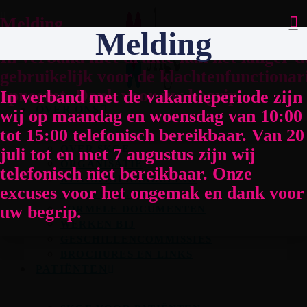
Ga
Melding
naar
Melding
de
In verband met drukte kan het langer 
inhoud
gebruikelijk voor de klachtenfunctionar
opneemt. Dank voor uw begrip.
In verband met de vakantieperiode zijn
OVER ONS
wij op maandag en woensdag van 10:00
tot 15:00 telefonisch bereikbaar. Van 20
OVER SKGE
juli tot en met 7 augustus zijn wij
ORGANISATIE
telefonisch niet bereikbaar. Onze
KLACHTAFHANDELING
excuses voor het ongemak en dank voor
JAARVERSLAGEN
uw begrip.
FORMELE DOCUMENTEN
WERKEN BIJ
GESCHILLENCOMMISSIES
BROCHURES EN LINKS
PATIËNTEN