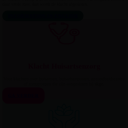
daar vrede mee, dan wordt de klacht afgesloten.
INFORMATION IN ENGLISH
Klacht Huisartsenzorg
Voor klachten over huisartsen, huisartsenposten, gezondheidscentra
of zorggroepen die zijn aangesloten bij
skge
.
GA VERDER