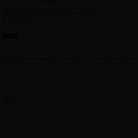
Stichting Klachten & Geschillen Eerstelijnszorg
Postbus 8018
5601 KA Eindhoven
Contact
088 0229100
Wij zijn telefonisch bereikbaar maandag tot en met donderdag tussen
10:00-15:00
info@skge.nl
Klachtenprocedure >
Geschillenprocedure >
socials